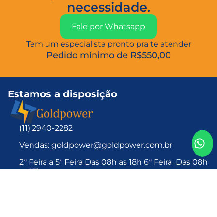
necessidade.
Fale por Whatsapp
Tem um especialista pronto pra te atender
Pedido mínimo de R$550,00
Estamos a disposição
(11) 2940-2282
Vendas: goldpower@goldpower.com.br
2ª Feira a 5ª Feira Das 08h as 18h 6ª Feira Das 08h
as 17h
R. Budapeste, 314 – Vila Marte, São Paulo – SP,
04250-000
Baterias
Lítio