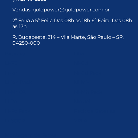
Vendas: goldpower@goldpower.com.br
2ª Feira a 5ª Feira Das 08h as 18h 6ª Feira Das 08h
as 17h
R. Budapeste, 314 – Vila Marte, São Paulo – SP,
04250-000
Baterias
Lítio
Li-FE
Ni-Cd
Li-Ion
Ni-Cd Pack
Li-Ion Pack
Ni-MH
Li-MnO2
Ni-Mh Pack
Li-Po
Níquel
Li-Po Pack
Pack de Baterias
Li-SOCl2
VRLA
Montagem de Packs