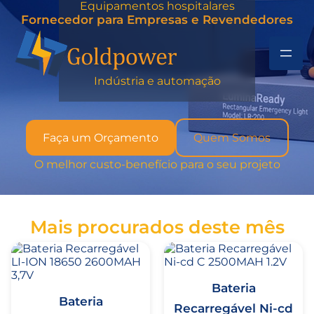
Equipamentos hospitalares
Fornecedor para Empresas e Revendedores
Indústria e automação
Faça um Orçamento
Quem Somos
O melhor custo-benefício para o seu projeto
Mais procurados deste mês
Bateria
Bateria
Recarregável Ni-cd