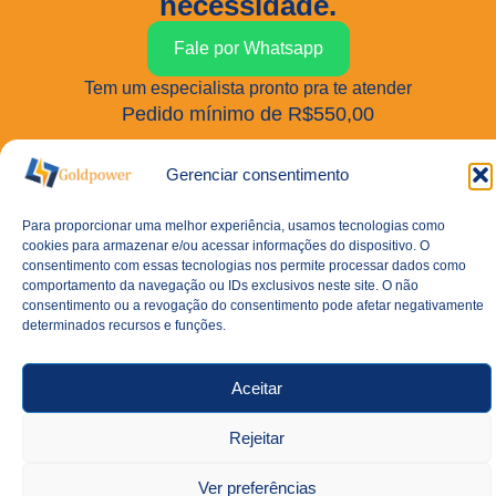
necessidade.
Fale por Whatsapp
Tem um especialista pronto pra te atender
Pedido mínimo de R$550,00
Gerenciar consentimento
Estamos a disposição
Para proporcionar uma melhor experiência, usamos tecnologias como
cookies para armazenar e/ou acessar informações do dispositivo. O
consentimento com essas tecnologias nos permite processar dados como
(11) 2940-2282
comportamento da navegação ou IDs exclusivos neste site. O não
consentimento ou a revogação do consentimento pode afetar negativamente
Vendas: goldpower@goldpower.com.br
determinados recursos e funções.
2ª Feira a 5ª Feira Das 08h as 18h 6ª Feira Das 08h
as 17h
Aceitar
R. Budapeste, 314 – Vila Marte, São Paulo – SP,
04250-000
Rejeitar
Baterias
Lítio
Ver preferências