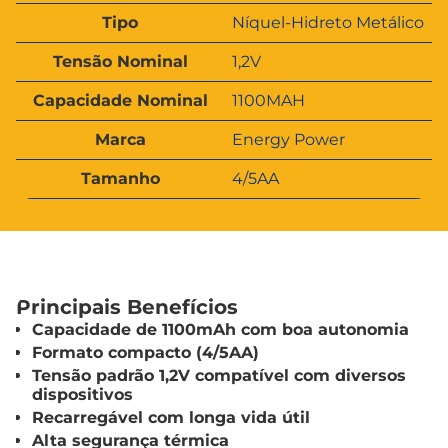
t
V
ri
Tipo
Níquel-Hidreto Metálico
a
b
l
u
Tensão Nominal
1,2V
o
t
r
o
Capacidade Nominal
1100MAH
s
Marca
Energy Power
Tamanho
4/5AA
Principais Benefícios
Capacidade de 1100mAh com boa autonomia
Formato compacto (4/5AA)
Tensão padrão 1,2V compatível com diversos
dispositivos
Recarregável com longa vida útil
Alta segurança térmica