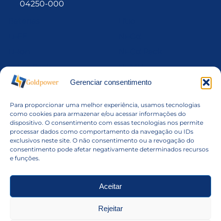
04250-000
Baterias
Lítio
Li-FE
Ni-Cd
Li-Ion
Ni-Cd Pack
Li-Ion Pack
Ni-MH
Li-MnO2
Ni-Mh Pack
Gerenciar consentimento
Li-Po
Níquel
Para proporcionar uma melhor experiência, usamos tecnologias
Li-Po Pack
Pack de Baterias
como cookies para armazenar e/ou acessar informações do
dispositivo. O consentimento com essas tecnologias nos permite
Li-SOCl2
VRLA
processar dados como comportamento da navegação ou IDs
exclusivos neste site. O não consentimento ou a revogação do
consentimento pode afetar negativamente determinados recursos
Montagem de Packs
e funções.
Quem Somos
Contato
Aceitar
Política de Privacidade
Rejeitar
Termos de Uso