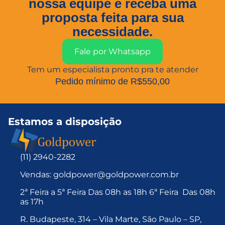
nossa equipe e receba uma
proposta feita para sua
necessidade.
Fale por Whatsapp
Tem um especialista pronto pra te atender
Pedido mínimo de R$550,00
Estamos a disposição
(11) 2940-2282
Vendas: goldpower@goldpower.com.br
2ª Feira a 5ª Feira Das 08h as 18h 6ª Feira Das 08h
as 17h
R. Budapeste, 314 – Vila Marte, São Paulo – SP,