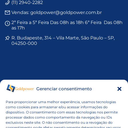
(11) 2940-2282
Vendas: goldpower@goldpower.com.br
2ª Feira a 5ª Feira Das 08h as 18h 6ª Feira Das 08h
as 17h
R. Budapeste, 314 – Vila Marte, São Paulo – SP,
04250-000
Baterias
Lítio
Li-FE
Ni-Cd
Li-Ion
Ni-Cd Pack
Li-Ion Pack
Ni-MH
Gerenciar consentimento
Li-MnO2
Ni-Mh Pack
Li-Po
Níquel
Para proporcionar uma melhor experiência, usamos tecnologias
Li-Po Pack
Pack de Baterias
como cookies para armazenar e/ou acessar informações do
dispositivo. O consentimento com essas tecnologias nos permite
Li-SOCl2
VRLA
processar dados como comportamento da navegação ou IDs
exclusivos neste site. O não consentimento ou a revogação do
consentimento pode afetar negativamente determinados recursos