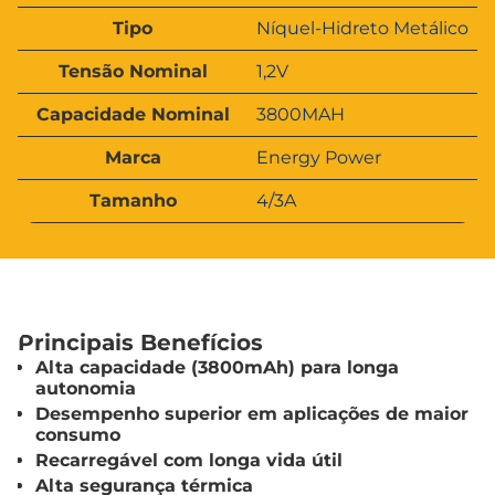
t
V
ri
Tipo
Níquel-Hidreto Metálico
a
b
l
u
Tensão Nominal
1,2V
o
t
r
o
Capacidade Nominal
3800MAH
s
Marca
Energy Power
Tamanho
4/3A
Principais Benefícios
Alta capacidade (3800mAh) para longa
autonomia
Desempenho superior em aplicações de maior
consumo
Recarregável com longa vida útil
Alta segurança térmica