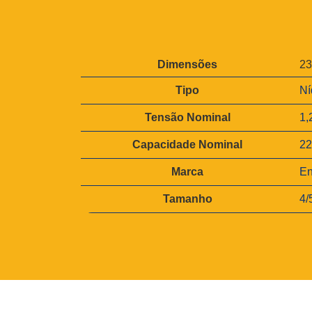
A
Dimensões
23
tr
V
i
Tipo
Ní
a
b
l
u
Tensão Nominal
1,
o
t
r
o
Capacidade Nominal
2
s
Marca
En
Tamanho
4