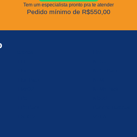
dade da marca
Energy
Tem um especialista pronto pra te atender
, proporciona
Pedido mínimo de R$550,00
lidade, eficiência e
nte custo-benefício
para
cado B2B.
o
Baterias
Lítio
Li-FE
Ni-Cd
Li-Ion
Ni-Cd Pack
Li-Ion Pack
Ni-MH
Li-MnO2
Ni-Mh Pack
Li-Po
Níquel
Li-Po Pack
Pack de Baterias
Li-SOCl2
VRLA