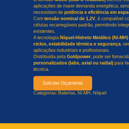
aplicações de maior demanda energética, sen
necessitam de
potência e eficiência em espa
Com
tensão nominal de 1,2V
, é compatível 
células recarregáveis padrão, permitindo integ
existentes.
A tecnologia
Níquel-Hidreto Metálico (Ni-MH)
ciclos, estabilidade térmica e segurança
, s
aplicações industriais e profissionais.
Distribuída pela
Goldpower
, pode ser fornec
personalizados (tabs, axial ou radial)
para fa
técnica.
Solicitar Orçamento
Categorias:
Baterias
, 
Ni-MH
, 
Níquel