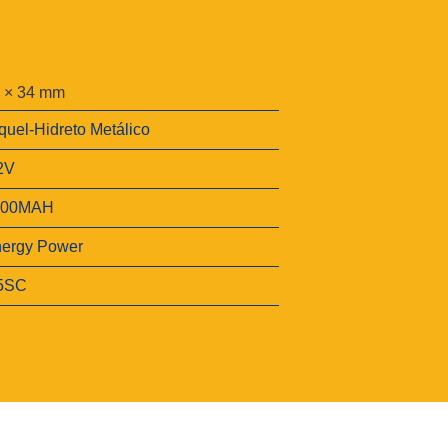
 × 34 mm
quel-Hidreto Metálico
2V
200MAH
ergy Power
/5SC