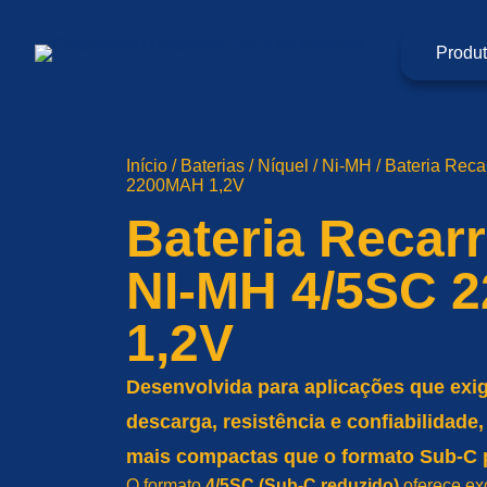
Pular
para
o
Produ
conteúdo
Início
/
Baterias
/
Níquel
/
Ni-MH
/ Bateria Rec
2200MAH 1,2V
Bateria Recar
NI-MH 4/5SC 
1,2V
Desenvolvida para aplicações que exig
descarga, resistência e confiabilidad
mais compactas que o formato Sub-C 
O formato
4/5SC (Sub-C reduzido)
oferece e