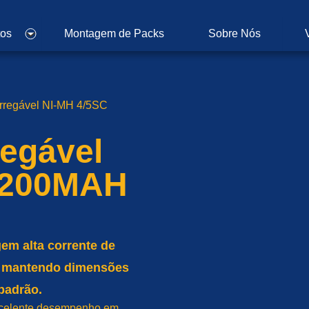
tos
Montagem de Packs
Sobre Nós
arregável NI-MH 4/5SC
regável
2200MAH
em alta corrente de
e, mantendo dimensões
padrão.
xcelente desempenho em