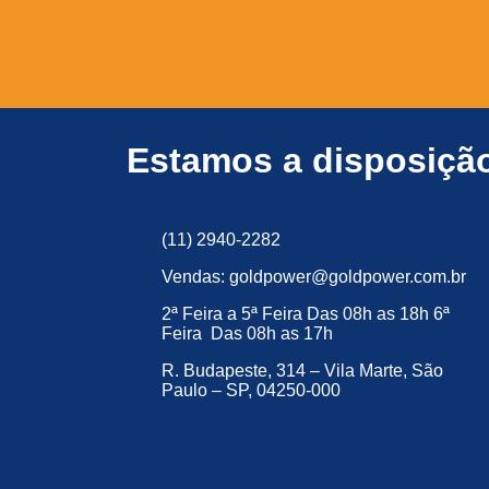
quali
System), cabos, conectores e
Power
encapsulamento
durabi
personalizado
, atendendo
excele
projetos técnicos no modelo
o mer
B2B.
Estamos a disposiçã
(11) 2940-2282
Vendas: goldpower@goldpower.com.br
2ª Feira a 5ª Feira Das 08h as 18h 6ª
Feira Das 08h as 17h
R. Budapeste, 314 – Vila Marte, São
Paulo – SP, 04250-000