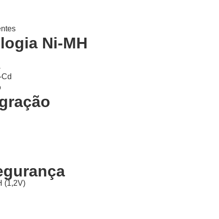
entes
ologia Ni-MH
a
i-Cd
o
egração
Segurança
H (1,2V)