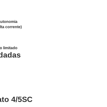
autonomia
lta corrente)
o limitado
dadas
ato 4/5SC