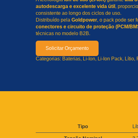
autodescarga e excelente vida útil
, proporc
consistente ao longo dos ciclos de uso.
Distribuído pela
Goldpower
, o pack pode ser 
conectores e circuito de proteção (PCM/BM
técnicas no modelo B2B.
Solicitar Orçamento
Categorias:
Baterias
, 
Li-Ion
, 
Li-Ion Pack
, 
Lítio
, 
A
Tipo
Lí
tr
V
i