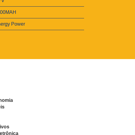
7V
800MAH
ergy Power
onomia
is
tivos
etrônica