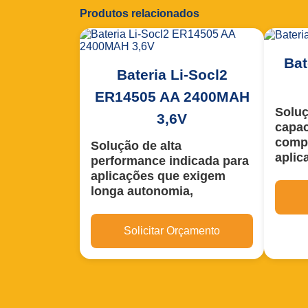
Produtos relacionados
Bat
Bateria Li-Socl2
ER14505 AA 2400MAH
Soluç
3,6V
capac
compa
Solução de alta
aplic
performance indicada para
auton
aplicações que exigem
estab
longa autonomia,
opera
estabilidade energética e
Com t
baixíssima manutenção.
Solicitar Orçamento
regula
Este modelo é
primário (não
totalm
recarregável)
e se destaca pela
manute
ultra baixa taxa de
operaç
autodescarga e shelf life
vazame
superior a 10 anos
, sendo ideal