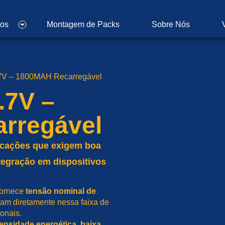
tos
Montagem de Packs
Sobre Nós
.7V – 1800MAH Recarregável
.7V –
rregável
licações que exigem boa
ntegração em dispositivos
 fornece
tensão nominal de
ram diretamente nessa faixa de
onais.
densidade energética, baixa