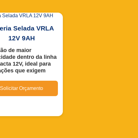
eria Selada VRLA
12V 9AH
ão de maior
idade dentro da linha
cta 12V, ideal para
ações que exigem
omia estendida,
ilidade elétrica e
Solicitar Orçamento
ção segura.
ecnologia
chumbo-ácido
da por válvula (VRLA)
, é
ente selada e livre de
nção, garantindo
ão confiável, sem
ntos e com excelente