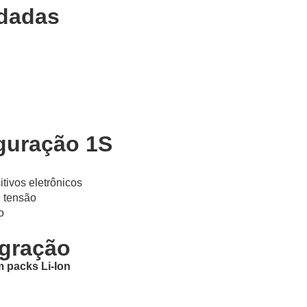
dadas
iguração 1S
tivos eletrônicos
 tensão
o
egração
 packs Li-Ion