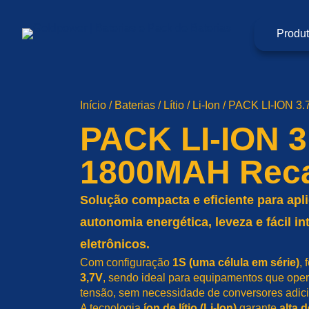
Pular
para
o
Produ
conteúdo
Início
/
Baterias
/
Lítio
/
Li-Ion
/ PACK LI-ION 3
PACK LI-ION 3
1800MAH Reca
Solução compacta e eficiente para ap
autonomia energética, leveza e fácil i
eletrônicos.
Com configuração
1S (uma célula em série)
,
3,7V
, sendo ideal para equipamentos que ope
tensão, sem necessidade de conversores adici
A tecnologia
íon de lítio (Li-Ion)
garante
alta 