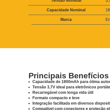
Tensão Nominal
3,
a
b
l
u
o
Capacidade Nominal
1
t
r
o
Marca
En
s
Principais Benefícios
Capacidade de 1800mAh para ótima aut
Tensão 3,7V ideal para eletrônicos portáte
Recarregável com longa vida útil
Formato compacto e leve
Integração facilitada em diversos disposi
Compatível com conectores e proteção el