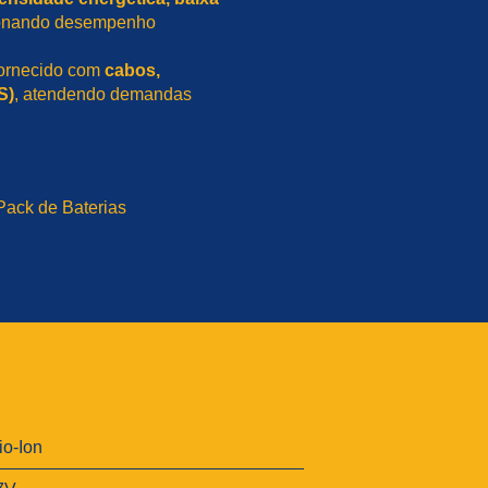
ionando desempenho
fornecido com
cabos,
S)
, atendendo demandas
Pack de Baterias
tio-Ion