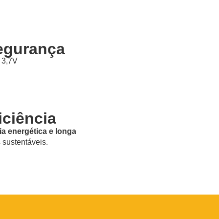
Segurança
n 3,7V
iciência
ia energética e longa
 sustentáveis.