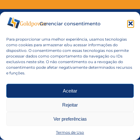
Estamos a disposição
Gerenciar consentimento
Para proporcionar uma melhor experiência, usamos tecnologias
(11) 2940-2282
como cookies para armazenar e/ou acessar informações do
dispositivo. O consentimento com essas tecnologias nos permite
Vendas: goldpower@goldpower.com.br
processar dados como comportamento da navegação ou IDs
exclusivos neste site. O não consentimento ou a revogação do
2ª Feira a 5ª Feira Das 08h as 18h 6ª Feira Das 08h
consentimento pode afetar negativamente determinados recursos
as 17h
e funções.
R. Budapeste, 314 – Vila Marte, São Paulo – SP,
04250-000
Aceitar
Baterias
Lítio
Rejeitar
Li-FE
Ni-Cd
Li-Ion
Ni-Cd Pack
Ver preferências
Li-Ion Pack
Ni-MH
Termos de Uso
Li-MnO2
Ni-Mh Pack