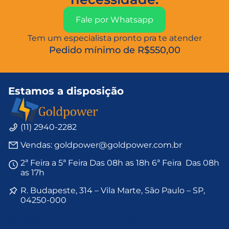
Fale por Whatsapp
Tem um especialista pronto pra te atender
Pedido mínimo de R$550,00
Estamos a disposição
(11) 2940-2282
Vendas: goldpower@goldpower.com.br
2ª Feira a 5ª Feira Das 08h as 18h 6ª Feira Das 08h
as 17h
R. Budapeste, 314 – Vila Marte, São Paulo – SP,
04250-000
Baterias
Lítio