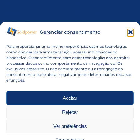
Li-FE
Ni-Cd
Li-Ion
Ni-Cd Pack
Li-Ion Pack
Ni-MH
Li-MnO2
Ni-Mh Pack
Gerenciar consentimento
Li-Po
Níquel
Para proporcionar uma melhor experiência, usamos tecnologias
Li-Po Pack
Pack de Baterias
como cookies para armazenar e/ou acessar informações do
dispositivo. O consentimento com essas tecnologias nos permite
Li-SOCl2
VRLA
processar dados como comportamento da navegação ou IDs
exclusivos neste site. O não consentimento ou a revogação do
consentimento pode afetar negativamente determinados recursos
Montagem de Packs
e funções.
Quem Somos
Contato
Aceitar
Política de Privacidade
Rejeitar
Termos de Uso
Ver preferências
Termos de Uso