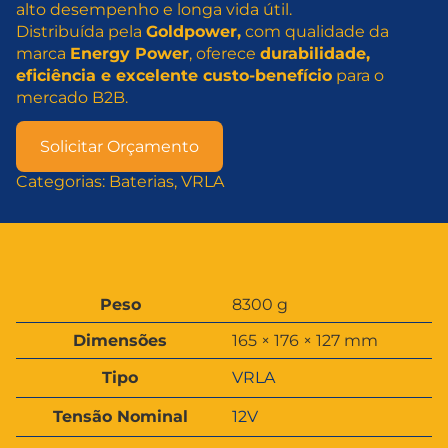
alto desempenho e longa vida útil.
Distribuída pela
Goldpower,
com qualidade da
marca
Energy Power
, oferece
durabilidade,
eficiência e excelente custo-benefício
para o
mercado B2B.
Solicitar Orçamento
Categorias:
Baterias
, 
VRLA
A
Peso
8300 g
t
V
Dimensões
165 × 176 × 127 mm
ri
a
b
l
Tipo
VRLA
u
o
t
r
Tensão Nominal
12V
o
s