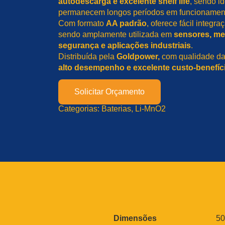
autodescarga e excelente shelf life
, sendo i
permanecem longos períodos em funcionamen
Com formato
AA padrão
, oferece fácil integr
sendo amplamente utilizada em
sensores, me
segurança e aplicações industriais
.
Distribuída pela
Goldpower,
com qualidade d
alto desempenho e excelente custo-benefíc
Solicitar Orçamento
Categorias:
Baterias
, 
Li-MnO2
A
Dimensões
50