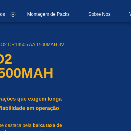
tos
Montagem de Packs
Sobre Nós
-MNO2 CR14505 AA 1500MAH 3V
O2
1500MAH
icações que exigem longa
nfiabilidade em operação
se destaca pela
baixa taxa de