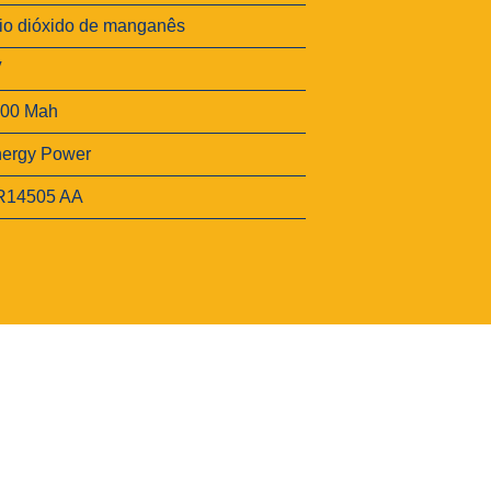
tio dióxido de manganês
V
500 Mah
ergy Power
R14505 AA