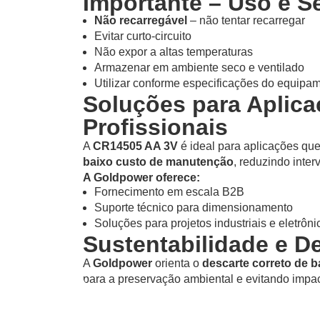
Importante – Uso e 
Não recarregável
– não tentar recarregar
Evitar curto-circuito
Não expor a altas temperaturas
Armazenar em ambiente seco e ventilado
Utilizar conforme especificações do equipa
Soluções para Aplic
Profissionais
A
CR14505 AA 3V
é ideal para aplicações qu
baixo custo de manutenção
, reduzindo inter
A Goldpower oferece:
Fornecimento em escala B2B
Suporte técnico para dimensionamento
Soluções para projetos industriais e eletrôni
Sustentabilidade e D
A
Goldpower
orienta o
descarte correto de ba
para a preservação ambiental e evitando impa