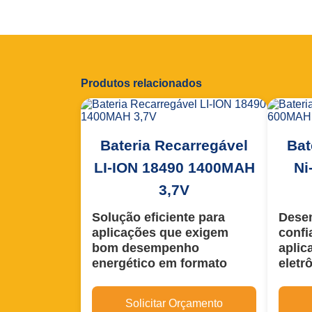
Produtos relacionados
Bateria Recarregável
Bat
LI-ION 18490 1400MAH
Ni
3,7V
Solução eficiente para
Desem
aplicações que exigem
confi
bom desempenho
aplic
energético em formato
eletr
cilíndrico compacto.
A
bate
Com dimensões padrão
18490
, é
Cádmi
Solicitar Orçamento
ideal para dispositivos que
/ 1,2V