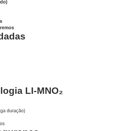
ado)
as
tremos
dadas
ologia LI-MNO₂
onga duração)
os