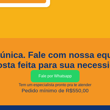
ções que exigem
ez, estabilidade elétrica
a vida útil
, mesmo sob
tenso e ciclos frequentes
ga e descarga.
mato
2/3 A
oferece um
nte equilíbrio entre
idade energética e
ho compacto
, sendo
 única. Fale com nossa eq
para equipamentos
iais, sistemas eletrônicos
sta feita para sua necess
s de baterias
nalizados
.
Fale por Whatsapp
Tem um especialista pronto pra te atender
Pedido mínimo de R$550,00