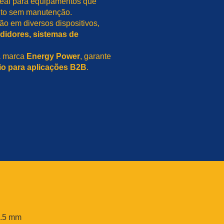
deal para equipamentos que
to sem manutenção.
ação em diversos dispositivos,
didores, sistemas de
a marca
Energy Power
, garante
io para aplicações B2B
.
.5 mm