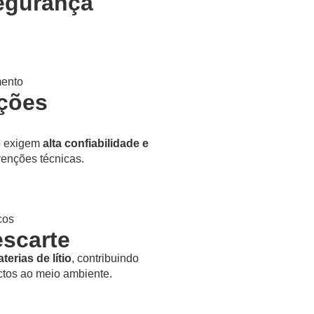
Segurança
mento
ações
e exigem
alta confiabilidade e
venções técnicas.
cos
escarte
terias de lítio
, contribuindo
ctos ao meio ambiente.