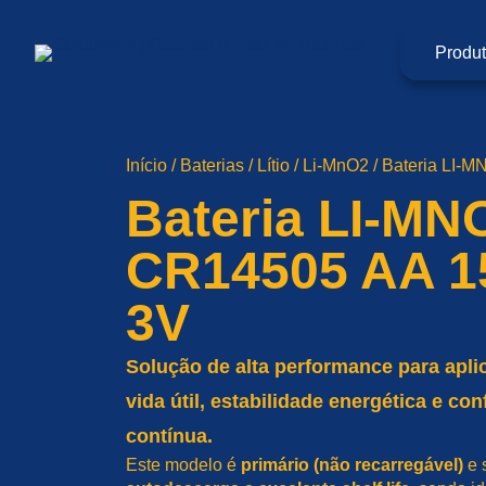
Pular
para
o
Produ
conteúdo
Início
/
Baterias
/
Lítio
/
Li-MnO2
/ Bateria LI
Bateria LI-MN
CR14505 AA 
3V
Solução de alta performance para apl
vida útil, estabilidade energética e co
contínua.
Este modelo é
primário (não recarregável)
e 