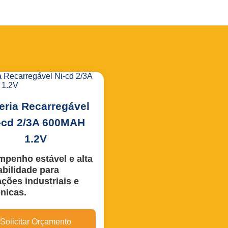
eria Recarregável
-cd 2/3A 600MAH
1.2V
penho estável e alta
abilidade para
ações industriais e
ônicas.
ria recarregável Níquel-
o (Ni-Cd) 2/3 A – 600mAh
Solicitar Orçamento
foi desenvolvida para