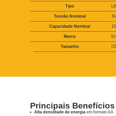
tr
V
i
Tipo
Lí
a
b
l
u
Tensão Nominal
3
o
t
r
o
Capacidade Nominal
1
s
Marca
En
Tamanho
C
Principais Benefícios
Alta densidade de energia
em formato AA