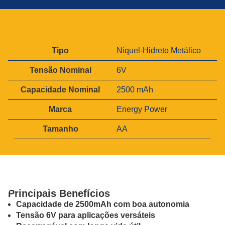
A
Tipo
Níquel-Hidreto Metálico
tr
V
i
Tensão Nominal
6V
a
b
l
u
Capacidade Nominal
o
2500 mAh
t
r
o
Marca
Energy Power
s
Tamanho
AA
Principais Benefícios
Capacidade de 2500mAh com boa autonomia
Tensão 6V para aplicações versáteis