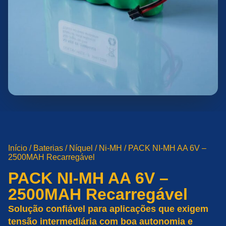
Início
/
Baterias
/
Níquel
/
Ni-MH
/ PACK NI-MH AA 6V –
2500MAH Recarregável
PACK NI-MH AA 6V –
2500MAH Recarregável
Solução confiável para aplicações que exigem
tensão intermediária com boa autonomia e