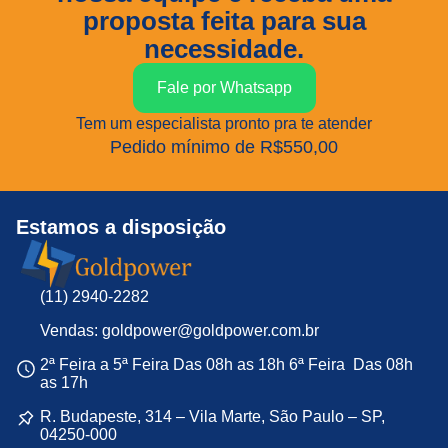
proposta feita para sua
necessidade.
Fale por Whatsapp
Tem um especialista pronto pra te atender
Pedido mínimo de R$550,00
Estamos a disposição
(11) 2940-2282
Vendas: goldpower@goldpower.com.br
2ª Feira a 5ª Feira Das 08h as 18h 6ª Feira Das 08h
as 17h
R. Budapeste, 314 – Vila Marte, São Paulo – SP,
04250-000