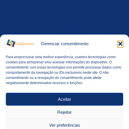
Baterias
Lítio
Li-FE
Ni-Cd
Li-Ion
Ni-Cd Pack
Li-Ion Pack
Ni-MH
Li-MnO2
Ni-Mh Pack
Gerenciar consentimento
Li-Po
Níquel
Para proporcionar uma melhor experiência, usamos tecnologias como
Li-Po Pack
Pack de Baterias
cookies para armazenar e/ou acessar informações do dispositivo. O
Li-SOCl2
VRLA
consentimento com essas tecnologias nos permite processar dados como
comportamento da navegação ou IDs exclusivos neste site. O não
consentimento ou a revogação do consentimento pode afetar
Montagem de Packs
negativamente determinados recursos e funções.
Quem Somos
Aceitar
Contato
Política de Privacidade
Rejeitar
Termos de Uso
Ver preferências