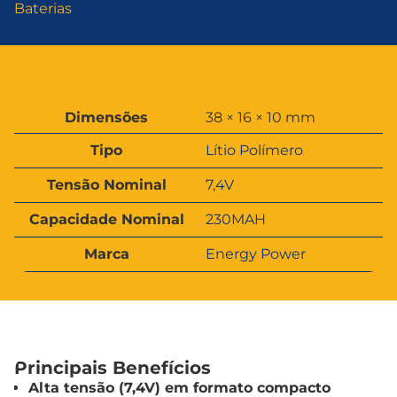
Baterias
A
Dimensões
38 × 16 × 10 mm
t
V
ri
Tipo
Lítio Polímero
a
b
l
u
Tensão Nominal
7,4V
o
t
r
o
Capacidade Nominal
230MAH
s
Marca
Energy Power
Principais Benefícios
Alta tensão (7,4V) em formato compacto