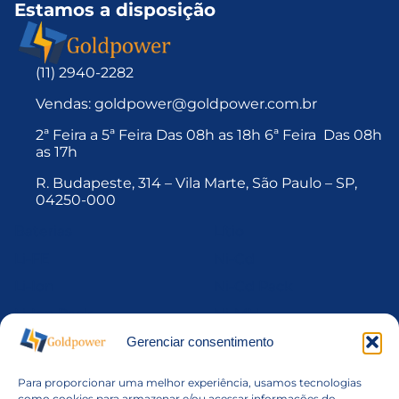
Estamos a disposição
(11) 2940-2282
Vendas: goldpower@goldpower.com.br
2ª Feira a 5ª Feira Das 08h as 18h 6ª Feira Das 08h
as 17h
R. Budapeste, 314 – Vila Marte, São Paulo – SP,
04250-000
Baterias
Lítio
Li-FE
Ni-Cd
Li-Ion
Ni-Cd Pack
Li-Ion Pack
Ni-MH
Li-MnO2
Ni-Mh Pack
Gerenciar consentimento
Li-Po
Níquel
Para proporcionar uma melhor experiência, usamos tecnologias
Li-Po Pack
Pack de Baterias
como cookies para armazenar e/ou acessar informações do