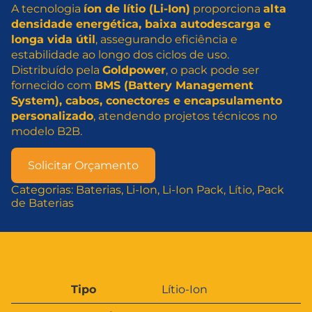
A tecnologia
íon de lítio (Li-Ion)
proporciona
alta
densidade energética, baixa autodescarga e
longa vida útil
, assegurando eficiência e
estabilidade ao longo dos ciclos de uso.
Distribuído pela
Goldpower
, o pack pode ser
fornecido com
BMS (Battery Management
System), cabos, conectores e encapsulamento
personalizado
, atendendo projetos técnicos no
modelo B2B.
Solicitar Orçamento
Categorias:
Baterias
, 
Li-Ion
, 
Li-Ion Pack
, 
Lítio
, 
Pack
de Baterias
A
Tipo
Lítio-Ion
t
V