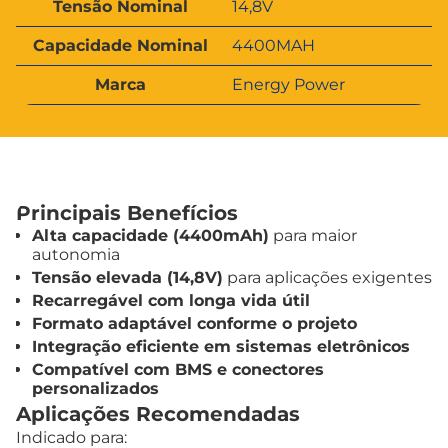
ri
Tensão Nominal
14,8V
a
b
l
u
Capacidade Nominal
4400MAH
o
t
r
o
Marca
Energy Power
s
Principais Benefícios
Alta capacidade (4400mAh)
para maior
autonomia
Tensão elevada (14,8V)
para aplicações exigentes
Recarregável com longa vida útil
Formato adaptável conforme o projeto
Integração eficiente em sistemas eletrônicos
Compatível com BMS e conectores
personalizados
Aplicações Recomendadas
Indicado para: