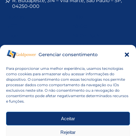
R. Budapeste, 314 – Vila Marte, São Paulo – SP,
04250-000
Baterias
Lítio
Li-FE
Ni-Cd
Li-Ion
Ni-Cd Pack
Li-Ion Pack
Ni-MH
Gerenciar consentimento
Li-MnO2
Ni-Mh Pack
Li-Po
Níquel
Para proporcionar uma melhor experiência, usamos tecnologias
Li-Po Pack
Pack de Baterias
como cookies para armazenar e/ou acessar informações do
dispositivo. O consentimento com essas tecnologias nos permite
Li-SOCl2
VRLA
processar dados como comportamento da navegação ou IDs
exclusivos neste site. O não consentimento ou a revogação do
consentimento pode afetar negativamente determinados recursos
Montagem de Packs
e funções.
Quem Somos
Contato
Aceitar
Política de Privacidade
Rejeitar