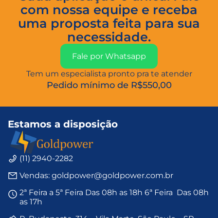
com nossa equipe e receba
uma proposta feita para sua
necessidade.
Fale por Whatsapp
Tem um especialista pronto pra te atender
Pedido mínimo de R$550,00
Estamos a disposição
(11) 2940-2282
Vendas: goldpower@goldpower.com.br
2ª Feira a 5ª Feira Das 08h as 18h 6ª Feira Das 08h
as 17h