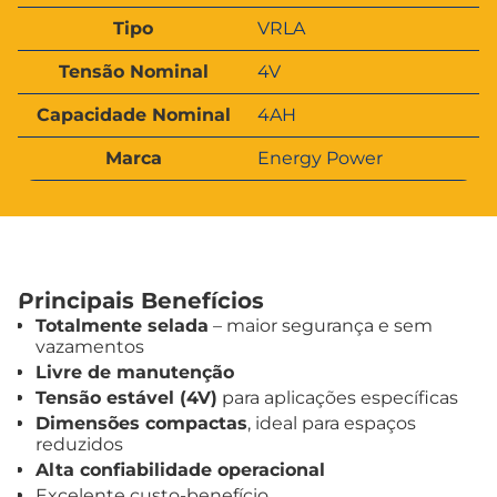
b
l
Tipo
VRLA
u
o
t
r
Tensão Nominal
4V
o
s
Capacidade Nominal
4AH
Marca
Energy Power
Principais Benefícios
Totalmente selada
– maior segurança e sem
vazamentos
Livre de manutenção
Tensão estável (4V)
para aplicações específicas
Dimensões compactas
, ideal para espaços
reduzidos
Alta confiabilidade operacional
Excelente custo-benefício