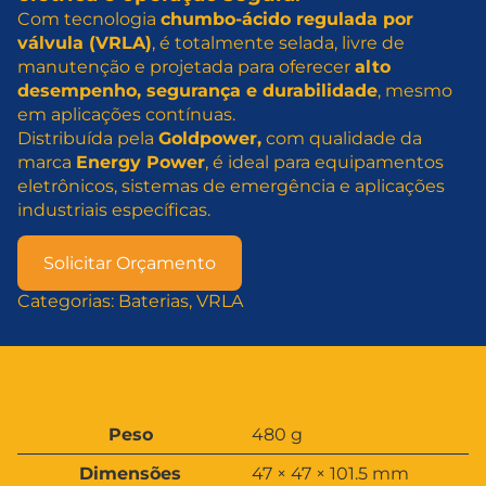
Com tecnologia
chumbo-ácido regulada por
válvula (VRLA)
, é totalmente selada, livre de
manutenção e projetada para oferecer
alto
desempenho, segurança e durabilidade
, mesmo
em aplicações contínuas.
Distribuída pela
Goldpower,
com qualidade da
marca
Energy Power
, é ideal para equipamentos
eletrônicos, sistemas de emergência e aplicações
industriais específicas.
Solicitar Orçamento
Categorias:
Baterias
, 
VRLA
A
Peso
480 g
t
V
Dimensões
47 × 47 × 101.5 mm
ri
a