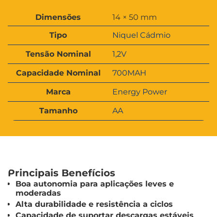
A
Dimensões
14 × 50 mm
t
V
ri
Tipo
Niquel Cádmio
a
b
l
u
Tensão Nominal
1,2V
o
t
r
o
Capacidade Nominal
700MAH
s
Marca
Energy Power
Tamanho
AA
Principais Benefícios
Boa autonomia para aplicações leves e
moderadas
Alta durabilidade e resistência a ciclos
Capacidade de suportar descargas estáveis