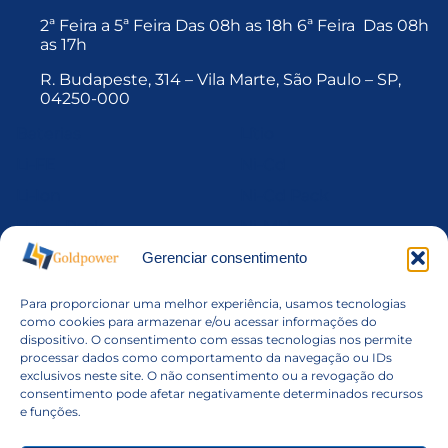
2ª Feira a 5ª Feira Das 08h as 18h 6ª Feira Das 08h
as 17h
R. Budapeste, 314 – Vila Marte, São Paulo – SP,
04250-000
Baterias
Lítio
Li-FE
Ni-Cd
Li-Ion
Ni-Cd Pack
Li-Ion Pack
Ni-MH
Li-MnO2
Ni-Mh Pack
Gerenciar consentimento
Li-Po
Níquel
Para proporcionar uma melhor experiência, usamos tecnologias
Li-Po Pack
Pack de Baterias
como cookies para armazenar e/ou acessar informações do
dispositivo. O consentimento com essas tecnologias nos permite
Li-SOCl2
VRLA
processar dados como comportamento da navegação ou IDs
exclusivos neste site. O não consentimento ou a revogação do
consentimento pode afetar negativamente determinados recursos
Montagem de Packs
e funções.
Quem Somos