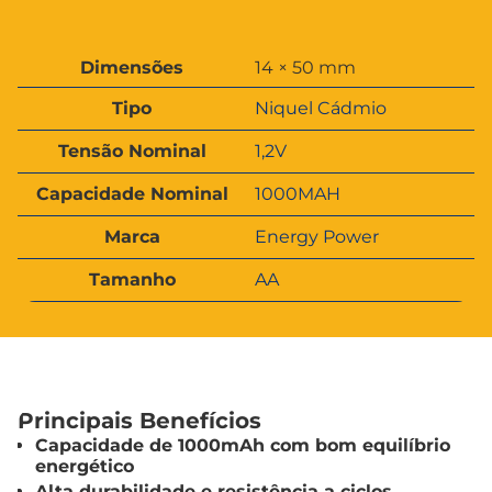
A
Dimensões
14 × 50 mm
t
V
ri
Tipo
Niquel Cádmio
a
b
l
u
Tensão Nominal
1,2V
o
t
r
o
Capacidade Nominal
1000MAH
s
Marca
Energy Power
Tamanho
AA
Principais Benefícios
Capacidade de 1000mAh com bom equilíbrio
energético
Alta durabilidade e resistência a ciclos