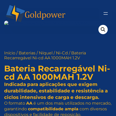
Pular
para
o
conteúdo
Início
/
Baterias
/
Níquel
/
Ni-Cd
/ Bateria
Recarregável Ni-cd AA 1000MAH 1.2V
Bateria Recarregável Ni-
cd AA 1000MAH 1.2V
Indicada para aplicações que exigem
durabilidade, estabilidade e resistência a
ciclos intensivos de carga e descarga.
O formato
AA
é um dos mais utilizados no mercado,
garantindo
compatibilidade ampla
com diversos
dispositivos e facilidade de reposição.