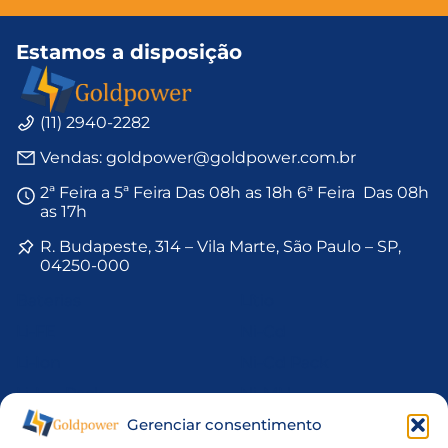
Estamos a disposição
(11) 2940-2282
Vendas: goldpower@goldpower.com.br
2ª Feira a 5ª Feira Das 08h as 18h 6ª Feira Das 08h
as 17h
R. Budapeste, 314 – Vila Marte, São Paulo – SP,
04250-000
Baterias
Lítio
Li-FE
Ni-Cd
Li-Ion
Ni-Cd Pack
Li-Ion Pack
Ni-MH
Gerenciar consentimento
Li-MnO2
Ni-Mh Pack