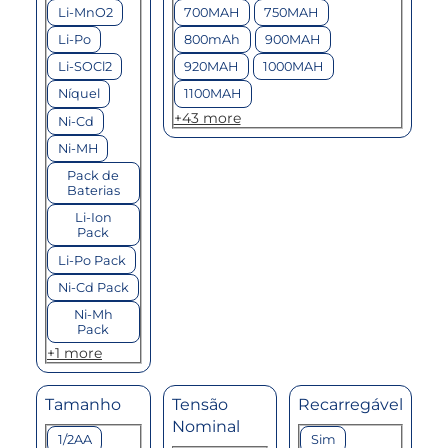
Li-MnO2
700MAH
750MAH
Li-Po
800mAh
900MAH
Li-SOCl2
920MAH
1000MAH
Níquel
1100MAH
+43 more
Ni-Cd
Ni-MH
Pack de
Baterias
Li-Ion
Pack
Li-Po Pack
Ni-Cd Pack
Ni-Mh
Pack
+1 more
Tamanho
Tensão
Recarregável
Nominal
Tamanho
Recarregável
1/2AA
Sim