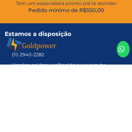
Tem um especialista pronto pra te atender
Pedido mínimo de R$550,00
Estamos a disposição
(11) 2940-2282
Vendas: goldpower@goldpower.com.br
2ª Feira a 5ª Feira Das 08h as 18h 6ª Feira Das 08h
as 17h
R. Budapeste, 314 – Vila Marte, São Paulo – SP,
04250-000
Baterias
Lítio
Li-FE
Ni-Cd
Li-Ion
Ni-Cd Pack