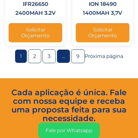
IFR26650
ION 18490
2400MAH 3.2V
1400MAH 3,7V
Solicitar
Solicitar
Orçamento
Orçamento
1
2
3
…
9
Próxima página
Cada aplicação é única. Fale
com nossa equipe e receba
uma proposta feita para sua
necessidade.
Fale por Whatsapp